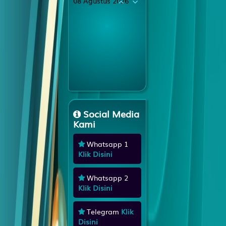
08 Agustus 2026
BALI
4823
JAMBI
6849
PALEMBANG
8502
LAMPUNG
9862
Social Media
Kami
Whatsapp 1
Klik Disini
Whatsapp 2
Klik Disini
Telegram
Klik
Disini