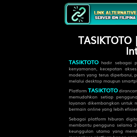
TASIKTOTO
|
In
TASIKTOTO
hadir sebagai p
kenyamanan, kecepatan akses,
modern yang terus diperbarui,
melalui desktop maupun smartph
TASIKTOTO
Platform
dirancan
memudahkan setiap pengguna 
layanan dikembangkan untuk m
bermain online yang lebih efisi
Sebagai platform hiburan digi
membantu pengguna selama 24 
keunggulan utama yang memb